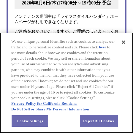
2026年8月6日(木)17時00分～19時00分 予定
メンテナンス期間中は「ライフスタイルバンダイ」ホー
ムページが利用できなく
なります。
ご迷惑をおかけいたしますが、ご理解のほどよろしくお
願い申し上げます。
We use unique personal identifier such as cookies to analyze our
今後とも「ライフスタイルバンダイ」をよろしくお願い
traffic and to personalize content and ads. Please click
here
to
いたします。
see more details about how we use cookies and the retention
period of each cookie. We may sell or share information about
your use of our website to/with our analytics and advertising
partners, who may combine it with other information that you
have provided to them or that they have collected from your use
of their services. However, we do not set and use cookies for our
users under 16 years of age. Please click “Reject All Cookies” if
you are under the age of 16 or to reject all cookies. To customize
your cookie settings, please click “Cookie Settings”.
Privacy Policy for California Residents
Do Not Sell or Share My Personal Information
Cookie Settings
Reject All Cookies