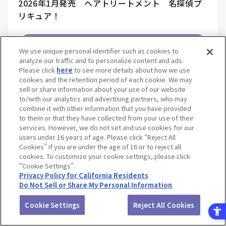
2026年1月発売 ヘアトリートメント 名探偵プ
リキュア！
回答する
We use unique personal identifier such as cookies to
analyze our traffic and to personalize content and ads.
Please click
here
to see more details about how we use
cookies and the retention period of each cookie. We may
sell or share information about your use of our website
2026年1月発売 こどもハブラシ３本セット 名
to/with our analytics and advertising partners, who may
探偵プリキュア！
combine it with other information that you have provided
to them or that they have collected from your use of their
services. However, we do not set and use cookies for our
回答する
users under 16 years of age. Please click “Reject All
Cookies” if you are under the age of 16 or to reject all
cookies. To customize your cookie settings, please click
“Cookie Settings”.
Privacy Policy for California Residents
2026年1月発売 薬用ハミガキジェル 名探偵プ
Do Not Sell or Share My Personal Information
リキュア！
Cookie Settings
Reject All Cookies
回答する