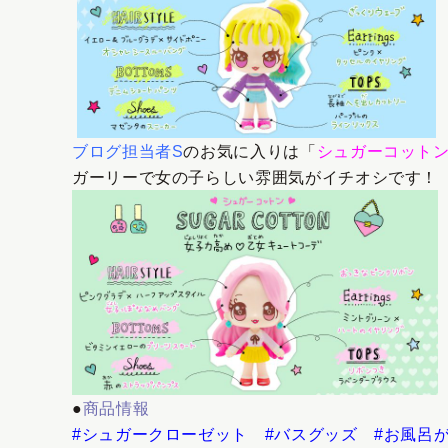
ブログ担当者
S
のお気に入りは「
シュガーコット
ガーリーで女の子らしい雰囲気がイチオシです！
●
商品情報
#シュガークローゼット #バスグッズ #お風呂が