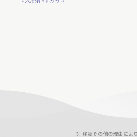
#入浴剤
#すみっコ
※
移転その他の理由によ