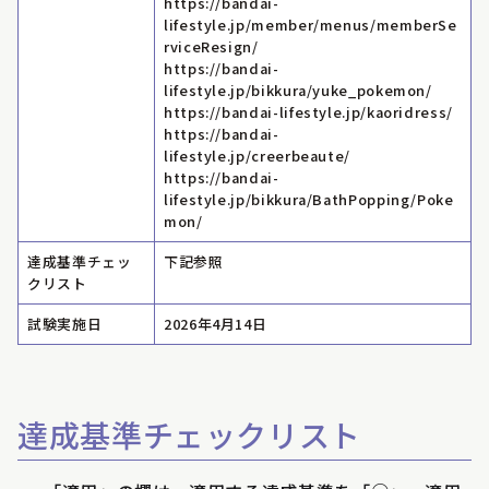
https://bandai-
lifestyle.jp/member/menus/memberSe
rviceResign/
https://bandai-
lifestyle.jp/bikkura/yuke_pokemon/
https://bandai-lifestyle.jp/kaoridress/
https://bandai-
lifestyle.jp/creerbeaute/
https://bandai-
lifestyle.jp/bikkura/BathPopping/Poke
mon/
達成基準チェッ
下記参照
クリスト
試験実施日
2026年4月14日
達成基準チェックリスト