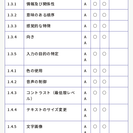
1.3.1
情報及び関係性
A
○
○
1.3.2
意味のある順序
A
○
○
1.3.3
感覚的な特徴
A
○
○
1.3.4
向き
A
○
○
A
1.3.5
入力の目的の特定
A
○
○
A
1.4.1
色の使用
A
○
○
1.4.2
音声の制御
A
○
○
1.4.3
コントラスト（最低限レベ
A
○
○
ル）
A
1.4.4
テキストのサイズ変更
A
○
○
A
1.4.5
文字画像
A
○
○
A