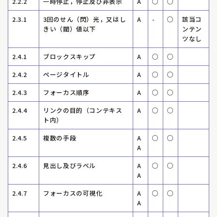
2.2.2
一時停止，停止及び非表示
A
○
○
2.3.1
3回のせん（閃）光，又はし
A
-
○
該当コ
きい（閾）値以下
ンテン
ツなし
2.4.1
ブロックスキップ
A
○
○
2.4.2
ページタイトル
A
○
○
2.4.3
フォーカス順序
A
○
○
2.4.4
リンクの目的（コンテキス
A
○
○
ト内）
2.4.5
複数の手段
A
○
○
A
2.4.6
見出し及びラベル
A
○
○
A
2.4.7
フォーカスの可視化
A
○
○
A