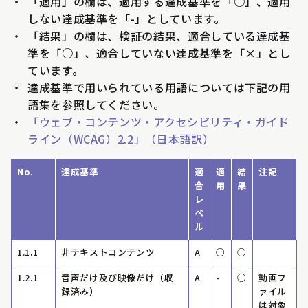
・
「適用」の欄は、適用する達成基準を「○」、適用
しない達成基準を「-」としています。
・
「結果」の欄は、検証の結果、適合している達成基
準を「○」、適合していない達成基準を「×」とし
ています。
・
達成基準で用いられている用語については下記の用
語集を参照してください。
・
「ウェブ・コンテンツ・アクセシビリティ・ガイド
ライン（WCAG）2.2」（日本語訳）
No.
達成基準
適
適
結
注記
合
用
果
レ
ベ
ル
1.1.1
非テキストコンテンツ
A
○
○
1.2.1
音声だけ及び映像だけ（収
A
-
○
動画フ
録済み）
ァイル
は対象