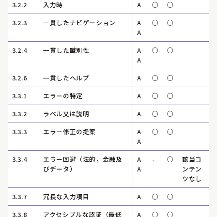
3.2.2
入力時
A
○
○
3.2.3
一貫したナビゲーション
A
○
○
A
3.2.4
一貫した識別性
A
○
○
A
3.2.6
一貫したヘルプ
A
○
○
3.3.1
エラーの特定
A
○
○
3.3.2
ラベル又は説明
A
○
○
3.3.3
エラー修正の提案
A
○
○
A
3.3.4
エラー回避（法的，金融及
A
-
○
該当コ
びデータ）
A
ンテン
ツなし
3.3.7
冗長な入力項目
A
○
○
3.3.8
アクセシブルな認証（最低
A
○
○