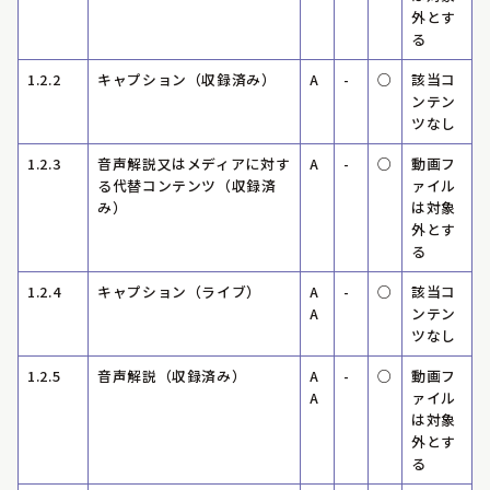
外とす
る
1.2.2
キャプション（収録済み）
A
-
○
該当コ
ンテン
ツなし
1.2.3
音声解説又はメディアに対す
A
-
○
動画フ
る代替コンテンツ（収録済
ァイル
み）
は対象
外とす
る
1.2.4
キャプション（ライブ）
A
-
○
該当コ
A
ンテン
ツなし
1.2.5
音声解説（収録済み）
A
-
○
動画フ
A
ァイル
は対象
外とす
る