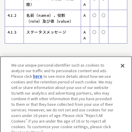
限）
A
4.1.2
名前（name），役割
A
○
○
（role）及び値（value）
4.1.3
ステータスメッセージ
A
○
○
A
We use unique personal identifier such as cookies to
TOPページにもどる
analyze our traffic and to personalize content and ads.
Please click
here
to see more details about how we use
cookies and the retention period of each cookie. We may
sell or share information about your use of our website
to/with our analytics and advertising partners, who may
combine it with other information that you have provided
ご利用規約
ウェブサイトご利用条件
ソーシャルメディアポリシー
to them or that they have collected from your use of their
個人情報保護方針
お問い合わせ
services. However, we do not set and use cookies for our
Do Not Sell or Share My Personal Information
アクセシビリティ対応方針
users under 16 years of age. Please click “Reject All
Cookies” if you are under the age of 16 or to reject all
コピーライト一覧を表示する
cookies. To customize your cookie settings, please click