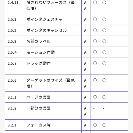
2.4.11
隠されないフォーカス（最
A
○
○
低限）
A
2.5.1
ポインタジェスチャ
A
○
○
2.5.2
ポインタのキャンセル
A
○
○
2.5.3
名前のラベル
A
○
○
2.5.4
モーション作動
A
○
○
2.5.7
ドラッグ動作
A
○
○
A
2.5.8
ターゲットのサイズ（最低
A
○
○
限）
A
3.1.1
ページの言語
A
○
○
3.1.2
一部分の言語
A
-
-
A
3.2.1
フォーカス時
A
○
○