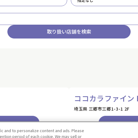
取り扱い店舗を検索
fic and to personalize content and ads. Please
ntion period of each cookie. We may sell or