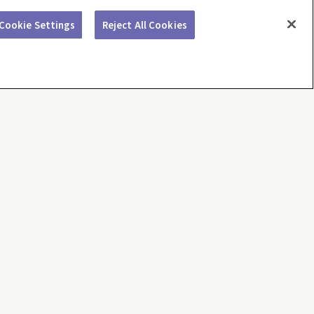
Cookie Settings
Reject All Cookies
LΛNDE三郷店
地図を見る
ツモトキヨシ 蒲生茜町店
地図を見る
ーテ 春日部店
地図を見る