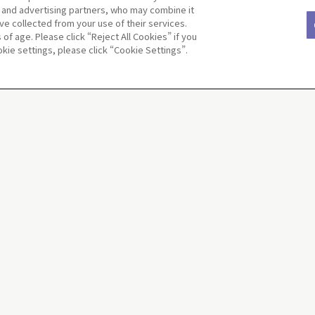
s and advertising partners, who may combine it
ve collected from your use of their services.
f age. Please click “Reject All Cookies” if you
ココカラファイン B
okie settings, please click “Cookie Settings”.
埼玉県 三郷市三郷1-3-1 2F
 三郷中央駅前店
ドラッグストア マ
埼玉県 越谷市蒲生茜町21-11
店
MEGAドン・キホ
埼玉県 春日部市南中曽根895-1